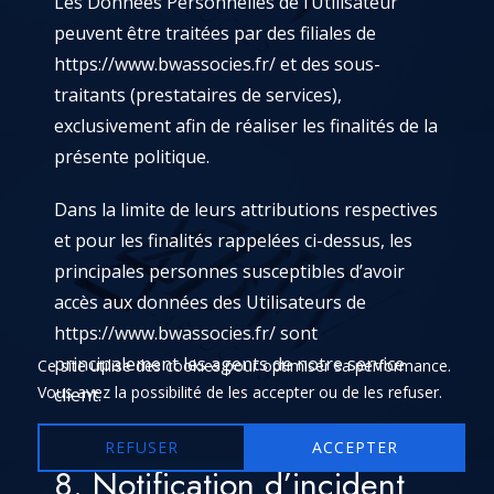
Les Données Personnelles de l’Utilisateur
peuvent être traitées par des filiales de
https://www.bwassocies.fr/
et des sous-
traitants (prestataires de services),
exclusivement afin de réaliser les finalités de la
présente politique.
Dans la limite de leurs attributions respectives
et pour les finalités rappelées ci-dessus, les
principales personnes susceptibles d’avoir
accès aux données des Utilisateurs de
https://www.bwassocies.fr/
sont
principalement les agents de notre service
Ce site utilise des cookies pour optimiser sa performance.
Vous avez la possibilité de les accepter ou de les refuser.
client.
REFUSER
ACCEPTER
8. Notification d’incident