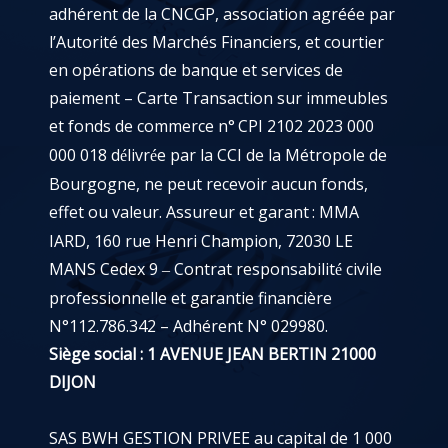
adhérent de la CNCGP, association agréée par
l’Autorité des Marchés Financiers, et courtier
en opérations de banque et services de
paiement – Carte Transaction sur immeubles
et fonds de commerce n°
CPI 2102 2023 000
000 018 d
livr
e par la CCI de la Métropole de
é
é
Bourgogne, ne peut recevoir aucun fonds,
effet ou valeur. Assureur et garant
: MMA
IARD, 160 rue Henri Champion, 72030 LE
MANS Cedex 9
Contrat responsabilit
civile
–
é
professionnelle et garantie financière
N°112.786.342 – Adhérent N° 029980.
Siège social : 1 AVENUE JEAN BERTIN 21000
DIJON
SAS BWH GESTION PRIVEE au capital de 1 000