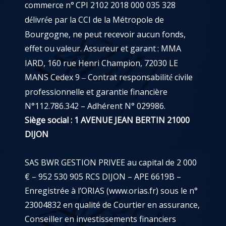
commerce n°
CPI 2102 2018 000 035 328
d
livr
e par la CCI de la Métropole de
é
é
Bourgogne, ne peut recevoir aucun fonds,
effet ou valeur. Assureur et garant
: MMA
IARD, 160 rue Henri Champion, 72030 LE
MANS Cedex 9
Contrat responsabilit
civile
–
é
professionnelle et garantie financière
N°112.786.342 – Adhérent N° 029986.
Siège social : 1 AVENUE JEAN BERTIN 21000
DIJON
SAS BWR GESTION PRIVEE au capital de 2 000
€ – 952 530 905 RCS DIJON – APE 6619B –
Enregistrée à l’ORIAS (
www.orias.fr
) sous le n°
23004832 en qualité de Courtier en assurance,
Conseiller en investissements financiers